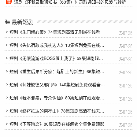
短剧《还我录取通知书（60集）》录取通知书的风波与转折
最新短剧
短剧《朱门倾心策》74集短剧高清无删减在线看
07-26
短剧《失忆宿敌成我枕边人》13集短剧免费在线看完整剧情
07-26
短剧《无限流游戏BOSS缠上我了》59集短剧超清画质免费全集看
07-26
短剧《重生后果断分家：煤矿上的新生》66集短剧在线解锁全集观看
07-26
短剧《师妹缺德又邪门5》140集短剧免费观看全集无广告版
07-26
短剧《我本邪祟，专杀伪仙》80集短剧在线观看无广告
07-26
短剧《终将抵达的南亭山》78集短剧高清在线无广告观看
07-26
短剧《下等暗恋》80集短剧在线解锁全集免费观影
07-26