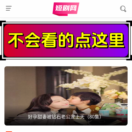
好孕甜妻被钻石老公宠上天（80集）