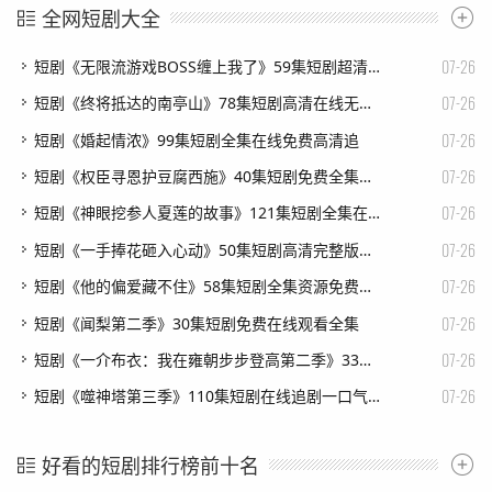
全网短剧大全
07-26
短剧《无限流游戏BOSS缠上我了》59集短剧超清画质免费全集看
07-26
短剧《终将抵达的南亭山》78集短剧高清在线无广告观看
07-26
短剧《婚起情浓》99集短剧全集在线免费高清追
07-26
短剧《权臣寻恩护豆腐西施》40集短剧免费全集在线追剧
07-26
短剧《神眼挖参人夏莲的故事》121集短剧全集在线免费看大结局
07-26
短剧《一手捧花砸入心动》50集短剧高清完整版免费畅看
07-26
短剧《他的偏爱藏不住》58集短剧全集资源免费在线看
07-26
短剧《闻梨第二季》30集短剧免费在线观看全集
07-26
短剧《一介布衣：我在雍朝步步登高第二季》33集短剧一口气看完大结局
07-26
短剧《噬神塔第三季》110集短剧在线追剧一口气看完
好看的短剧排行榜前十名