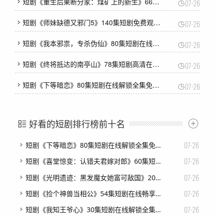
短剧《重生后果断分家：煤矿上的新生》66集短剧在线解锁全集观看
07-26
短剧《师妹缺德又邪门5》140集短剧免费观看全集无广告版
07-26
短剧《我本邪祟，专杀伪仙》80集短剧在线观看无广告
07-26
短剧《终将抵达的南亭山》78集短剧高清在线无广告观看
07-26
偷听有戏（61集）
短剧《下等暗恋》80集短剧在线解锁全集免费观影
07-26
好看的短剧排行榜前十名
07-26
短剧《下等暗恋》80集短剧在线解锁全集免费观影
07-26
短剧《喜堂惊变：认错夫君嫁对郎》60集短剧全集在线免费追
07-26
短剧《光明遗迹：黑发魔女她富可敌国》200集短剧全集资源在线观看
07-26
短剧《捡个神兽当相公》54集短剧在线畅享全集不收费
07-26
短剧《我知王爷心》30集短剧在线解锁全集观看