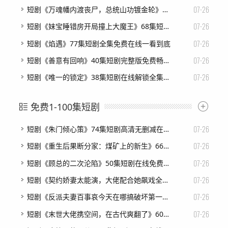
07-26
短剧《万魂幡内渡丧尸，总统山功镀金轮》63集短剧高清在线观看无广告
07-26
短剧《妹宝睡错房开局撞上大魔王》68集短剧在线畅享全集观看
07-26
短剧《焰遇》77集短剧全集免费在线一看到底
07-26
短剧《善意有回响》40集短剧完整版免费畅享观看
07-26
短剧《唯一的锁定》38集短剧在线解锁全集看个够
免费1-100集短剧
07-26
短剧《朱门倾心策》74集短剧高清无删减在线看
07-26
短剧《重生后果断分家：煤矿上的新生》66集短剧在线解锁全集观看
07-26
短剧《顾总的二次沦陷》50集短剧在线免费看全集大放送
07-26
短剧《契约娇妻太能演，大佬配合她飙戏全场！》3集短剧高清在线观看无广告
07-26
短剧《反派夫妻百事哀今天在哪搞破坏第一季》101集短剧全集解锁畅快看
07-26
短剧《末世大佬携空间，在古代爽翻了》60集短剧高清无删减在线观看