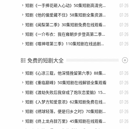
07-26
短剧《一手捧花砸入心动》50集短剧高清完整版免费畅看
07-26
短剧《他的偏爱藏不住》58集短剧全集资源免费在线看
07-26
短剧《闻梨第二季》30集短剧免费在线观看全集
07-26
短剧《一介布衣：我在雍朝步步登高第二季》33集短剧一口气看完大结局
07-26
短剧《噬神塔第三季》110集短剧在线追剧一口气看完
免费的短剧大全
07-26
短剧《心凉三载，他深情挽留第六季》88集短剧免费在线看完整剧情
07-26
短剧《重临巅峰》50集短剧在线解锁全集观看
07-26
短剧《渡劫失败后我穿成了炮灰恋爱脑》153集短剧免费在线看完大结局
07-26
短剧《入梦方知爱意浓》62集短剧免费在线看全集
07-26
短剧《绣球轻落，便是归乡之时》70集短剧超清全集免费追
07-26
短剧《终上龙舟辞万里》45集短剧在线观看全集无删减