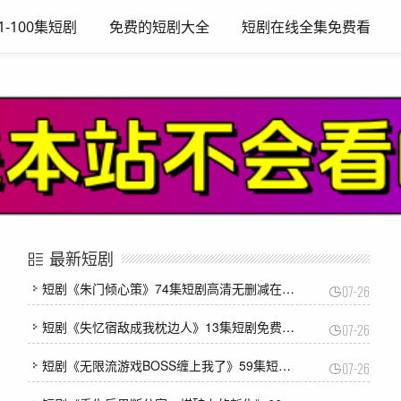
1-100集短剧
免费的短剧大全
短剧在线全集免费看
最新短剧
短剧《朱门倾心策》74集短剧高清无删减在线看
07-26
短剧《失忆宿敌成我枕边人》13集短剧免费在线看完整剧情
07-26
短剧《无限流游戏BOSS缠上我了》59集短剧超清画质免费全集看
07-26