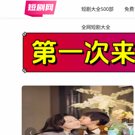
短剧大全500部
免费
全网短剧大全