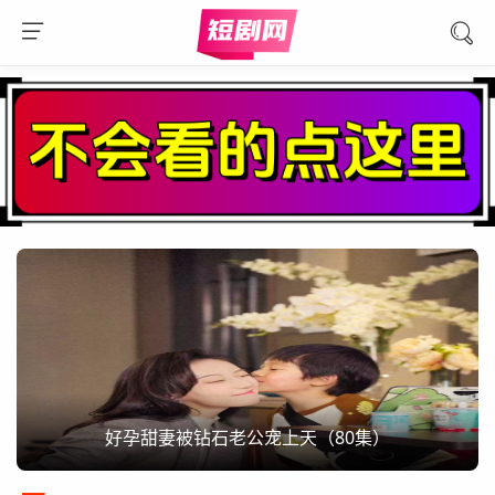
好孕甜妻被钻石老公宠上天（80集）